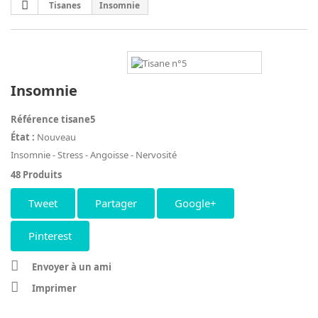
Tisanes
Insomnie
Insomnie
Référence
tisane5
État :
Nouveau
Insomnie - Stress - Angoisse - Nervosité
48
Produits
Tweet
Partager
Google+
Pinterest
Envoyer à un ami
Imprimer