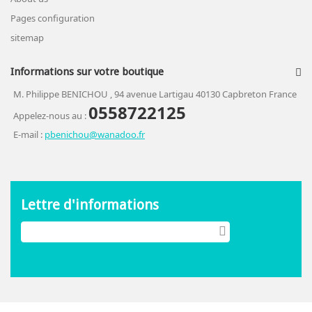
Pages configuration
sitemap
Informations sur votre boutique
M. Philippe BENICHOU , 94 avenue Lartigau 40130 Capbreton France
0558722125
Appelez-nous au :
E-mail :
pbenichou@wanadoo.fr
Lettre d'informations