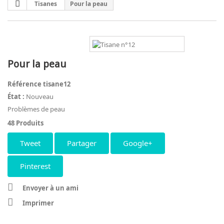
Tisanes
Pour la peau
Pour la peau
Référence
tisane12
État :
Nouveau
Problèmes de peau
48
Produits
Tweet
Partager
Google+
Pinterest
Envoyer à un ami
Imprimer