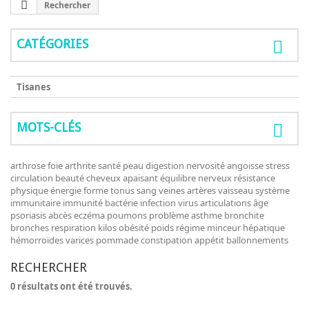
Rechercher
CATÉGORIES
Tisanes
MOTS-CLÉS
arthrose
foie
arthrite
santé
peau
digestion
nervosité
angoisse
stress
circulation
beauté
cheveux
apaisant
équilibre nerveux
résistance
physique
énergie
forme
tonus
sang
veines
artères
vaisseau
système
immunitaire
immunité
bactérie
infection
virus
articulations
âge
psoriasis
abcès
eczéma
poumons
problème
asthme
bronchite
bronches
respiration
kilos
obésité
poids
régime
minceur
hépatique
hémorroïdes
varices
pommade
constipation
appétit
ballonnements
RECHERCHER
0 résultats ont été trouvés.