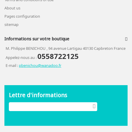
About us
Pages configuration
sitemap
Informations sur votre boutique
M. Philippe BENICHOU , 94 avenue Lartigau 40130 Capbreton France
0558722125
Appelez-nous au :
E-mail :
pbenichou@wanadoo.fr
Lettre d'informations