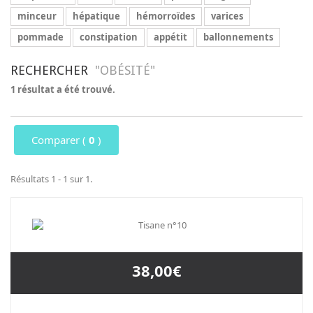
minceur
hépatique
hémorroïdes
varices
pommade
constipation
appétit
ballonnements
RECHERCHER
"OBÉSITÉ"
1 résultat a été trouvé.
Comparer (
0
)
Résultats 1 - 1 sur 1.
38,00€