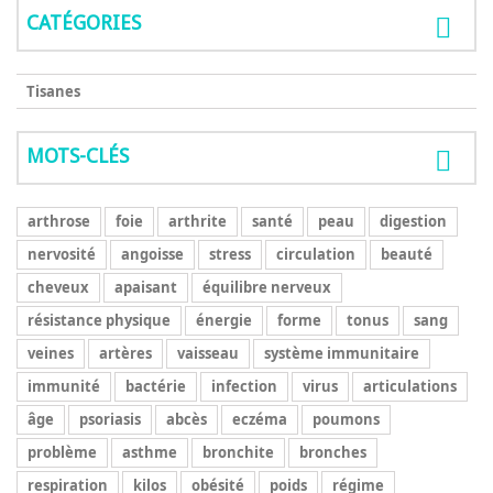
CATÉGORIES
Tisanes
MOTS-CLÉS
arthrose
foie
arthrite
santé
peau
digestion
nervosité
angoisse
stress
circulation
beauté
cheveux
apaisant
équilibre nerveux
résistance physique
énergie
forme
tonus
sang
veines
artères
vaisseau
système immunitaire
immunité
bactérie
infection
virus
articulations
âge
psoriasis
abcès
eczéma
poumons
problème
asthme
bronchite
bronches
respiration
kilos
obésité
poids
régime