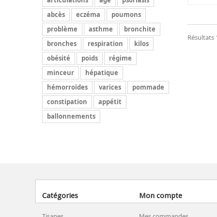
articulations
âge
psoriasis
abcès
eczéma
poumons
problème
asthme
bronchite
Résultats 1
bronches
respiration
kilos
obésité
poids
régime
minceur
hépatique
hémorroïdes
varices
pommade
constipation
appétit
ballonnements
Catégories
Mon compte
Tisanes
Mes commandes