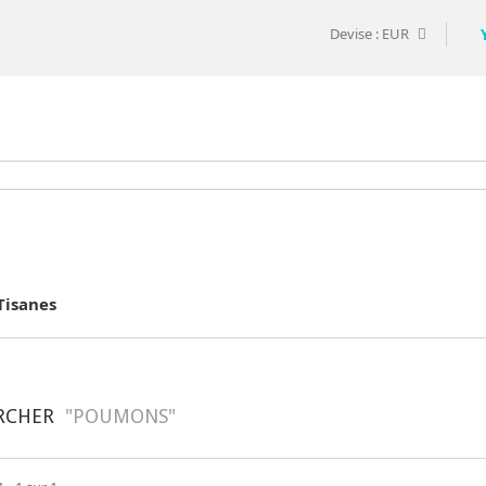
Devise :
EUR
Tisanes
RCHER
"POUMONS"