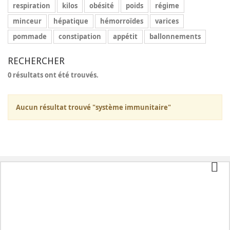
respiration
kilos
obésité
poids
régime
minceur
hépatique
hémorroïdes
varices
pommade
constipation
appétit
ballonnements
RECHERCHER
0 résultats ont été trouvés.
Aucun résultat trouvé "système immunitaire"
Catégories
Tisanes
Mon compte