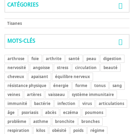
CATÉGORIES
Tisanes
MOTS-CLÉS
arthrose
foie
arthrite
santé
peau
digestion
nervosité
angoisse
stress
circulation
beauté
cheveux
apaisant
équilibre nerveux
résistance physique
énergie
forme
tonus
sang
veines
artères
vaisseau
système immunitaire
immunité
bactérie
infection
virus
articulations
âge
psoriasis
abcès
eczéma
poumons
problème
asthme
bronchite
bronches
respiration
kilos
obésité
poids
régime