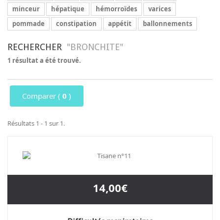
minceur
hépatique
hémorroïdes
varices
pommade
constipation
appétit
ballonnements
RECHERCHER
"BRONCHITE"
1 résultat a été trouvé.
Comparer (
0
)
Résultats 1 - 1 sur 1.
14,00€