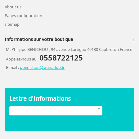
About us
Pages configuration
sitemap
Informations sur votre boutique
M. Philippe BENICHOU , 94 avenue Lartigau 40130 Capbreton France
0558722125
Appelez-nous au :
E-mail :
pbenichou@wanadoo.fr
Lettre d'informations