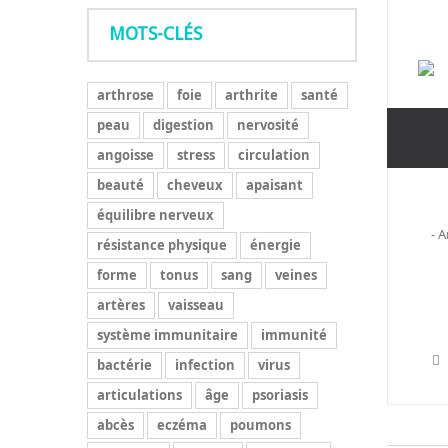
MOTS-CLÉS
arthrose
foie
arthrite
santé
peau
digestion
nervosité
angoisse
stress
circulation
beauté
cheveux
apaisant
équilibre nerveux
- A
résistance physique
énergie
forme
tonus
sang
veines
artères
vaisseau
système immunitaire
immunité
bactérie
infection
virus
articulations
âge
psoriasis
abcès
eczéma
poumons