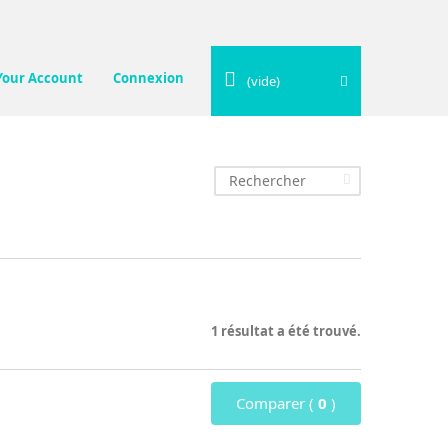
Your Account
Connexion
(vide)
1 résultat a été trouvé.
Comparer (
0
)