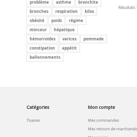
problème
asthme
bronchite
Résultats 1
bronches
respiration
kilos
obésité
poids
régime
minceur
hépatique
hémorroïdes
varices
pommade
constipation
appétit
ballonnements
Catégories
Mon compte
Tisanes
Mes commandes
Mes retours de marchandi