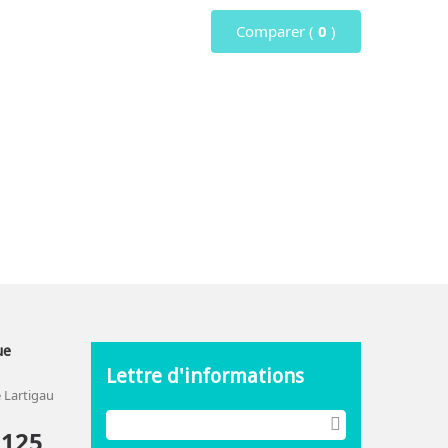
Comparer (
0
)
ue
Lettre d'informations
 Lartigau
2125