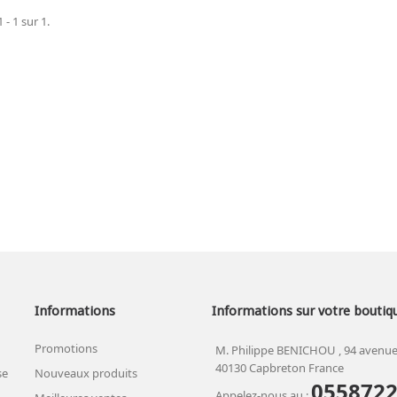
 - 1 sur 1.
Informations
Informations sur votre boutiq
Promotions
M. Philippe BENICHOU , 94 avenue
40130 Capbreton France
se
Nouveaux produits
055872
Appelez-nous au :