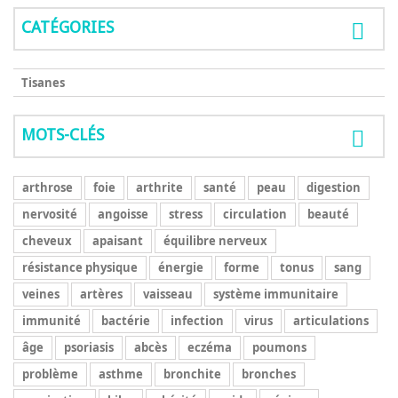
CATÉGORIES
Tisanes
MOTS-CLÉS
arthrose
foie
arthrite
santé
peau
digestion
nervosité
angoisse
stress
circulation
beauté
cheveux
apaisant
équilibre nerveux
résistance physique
énergie
forme
tonus
sang
veines
artères
vaisseau
système immunitaire
immunité
bactérie
infection
virus
articulations
âge
psoriasis
abcès
eczéma
poumons
problème
asthme
bronchite
bronches