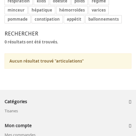
respiration
kilos
obésité
poids
régime
minceur
hépatique
hémorroïdes
varices
pommade
constipation
appétit
ballonnements
RECHERCHER
0 résultats ont été trouvés.
Aucun résultat trouvé "articulations"
Catégories
Tisanes
Mon compte
Mes commandes