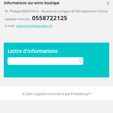
Informations sur votre boutique
M. Philippe BENICHOU , 94 avenue Lartigau 40130 Capbreton France
0558722125
Appelez-nous au :
E-mail :
pbenichou@wanadoo.fr
Lettre d'informations
©
2026
Logiciel e-commerce par PrestaShop™