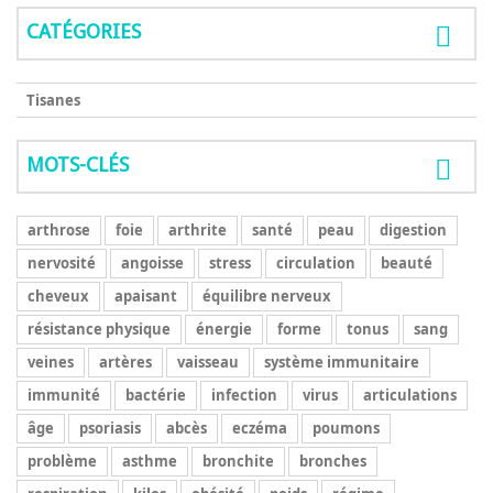
CATÉGORIES
Tisanes
MOTS-CLÉS
arthrose
foie
arthrite
santé
peau
digestion
nervosité
angoisse
stress
circulation
beauté
cheveux
apaisant
équilibre nerveux
résistance physique
énergie
forme
tonus
sang
veines
artères
vaisseau
système immunitaire
immunité
bactérie
infection
virus
articulations
âge
psoriasis
abcès
eczéma
poumons
problème
asthme
bronchite
bronches