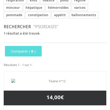
respiration
kilos
obésité
poids
régime
minceur
hépatique
hémorroïdes
varices
pommade
constipation
appétit
ballonnements
RECHERCHER
"PSORIASIS"
1 résultat a été trouvé.
Comparer (
0
)
Résultats 1 - 1 sur 1.
14,00€