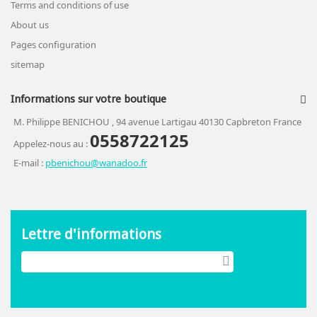
Terms and conditions of use
About us
Pages configuration
sitemap
Informations sur votre boutique
M. Philippe BENICHOU , 94 avenue Lartigau 40130 Capbreton France
0558722125
Appelez-nous au :
E-mail :
pbenichou@wanadoo.fr
Lettre d'informations