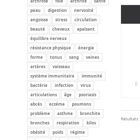
arthrose
foie
arthrite
santé
peau
digestion
nervosité
angoisse
stress
circulation
beauté
cheveux
apaisant
équilibre nerveux
résistance physique
énergie
forme
tonus
sang
veines
artères
vaisseau
système immunitaire
immunité
bactérie
infection
virus
articulations
âge
psoriasis
abcès
eczéma
poumons
problème
asthme
bronchite
Résultats 1
bronches
respiration
kilos
obésité
poids
régime