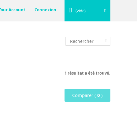
Your Account
Connexion
(vide)
1 résultat a été trouvé.
Comparer (
0
)