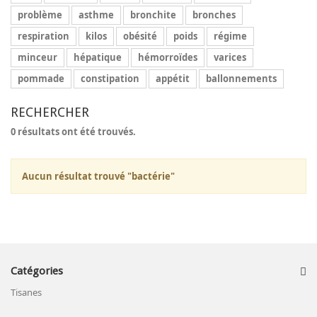
problème
asthme
bronchite
bronches
respiration
kilos
obésité
poids
régime
minceur
hépatique
hémorroïdes
varices
pommade
constipation
appétit
ballonnements
RECHERCHER
0 résultats ont été trouvés.
Aucun résultat trouvé "bactérie"
Catégories
Tisanes