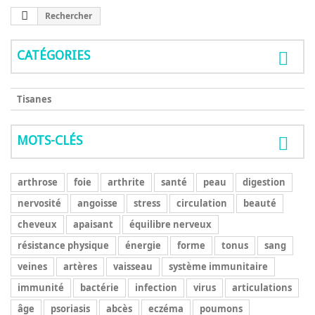
Rechercher
CATÉGORIES
Tisanes
MOTS-CLÉS
arthrose
foie
arthrite
santé
peau
digestion
nervosité
angoisse
stress
circulation
beauté
cheveux
apaisant
équilibre nerveux
résistance physique
énergie
forme
tonus
sang
veines
artères
vaisseau
système immunitaire
immunité
bactérie
infection
virus
articulations
âge
psoriasis
abcès
eczéma
poumons