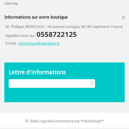
sitemap
Informations sur votre boutique
M. Philippe BENICHOU , 94 avenue Lartigau 40130 Capbreton France
0558722125
Appelez-nous au :
E-mail :
pbenichou@wanadoo.fr
Lettre d'informations
©
2026
Logiciel e-commerce par PrestaShop™