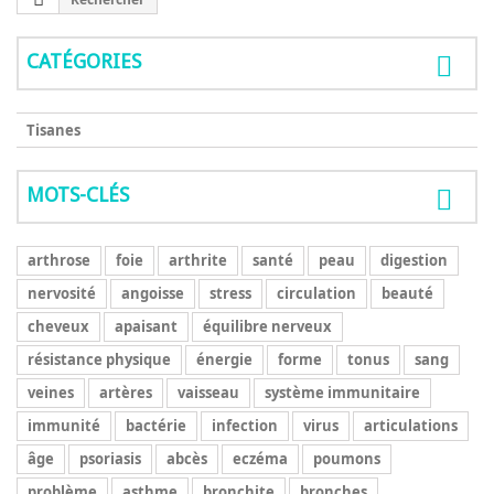
CATÉGORIES
Tisanes
MOTS-CLÉS
arthrose
foie
arthrite
santé
peau
digestion
nervosité
angoisse
stress
circulation
beauté
cheveux
apaisant
équilibre nerveux
résistance physique
énergie
forme
tonus
sang
veines
artères
vaisseau
système immunitaire
immunité
bactérie
infection
virus
articulations
âge
psoriasis
abcès
eczéma
poumons
problème
asthme
bronchite
bronches