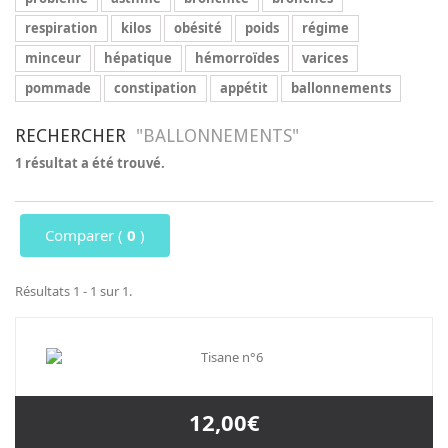
respiration
kilos
obésité
poids
régime
minceur
hépatique
hémorroïdes
varices
pommade
constipation
appétit
ballonnements
RECHERCHER
"BALLONNEMENTS"
1 résultat a été trouvé.
Comparer (
0
)
Résultats 1 - 1 sur 1.
12,00€