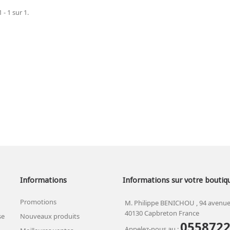
 - 1 sur 1.
Informations
Informations sur votre boutiq
Promotions
M. Philippe BENICHOU , 94 avenue
40130 Capbreton France
se
Nouveaux produits
055872
Appelez-nous au :