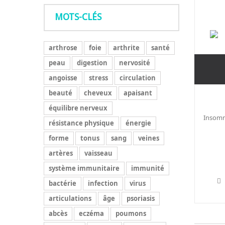
MOTS-CLÉS
arthrose
foie
arthrite
santé
peau
digestion
nervosité
angoisse
stress
circulation
beauté
cheveux
apaisant
équilibre nerveux
Insomni
résistance physique
énergie
forme
tonus
sang
veines
artères
vaisseau
système immunitaire
immunité
bactérie
infection
virus
articulations
âge
psoriasis
abcès
eczéma
poumons