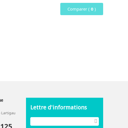
Comparer (
0
)
ue
Lettre d'informations
 Lartigau
2125