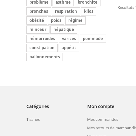
problème
asthme
bronchite
Résultats 1
bronches
respiration
kilos
obésité
poids
régime
minceur
hépatique
hémorroïdes
varices
pommade
constipation
appétit
ballonnements
Catégories
Mon compte
Tisanes
Mes commandes
Mes retours de marchandi