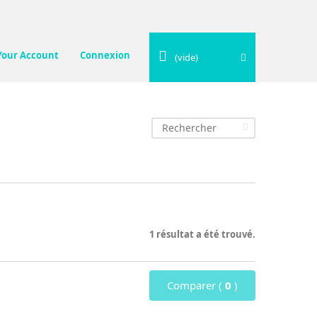
Your Account
Connexion
(vide)
1 résultat a été trouvé.
Comparer (
0
)