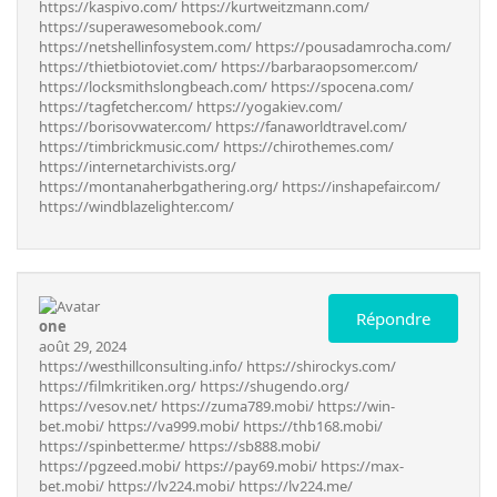
https://kaspivo.com/
https://kurtweitzmann.com/
https://superawesomebook.com/
https://netshellinfosystem.com/
https://pousadamrocha.com/
https://thietbiotoviet.com/
https://barbaraopsomer.com/
https://locksmithslongbeach.com/
https://spocena.com/
https://tagfetcher.com/
https://yogakiev.com/
https://borisovwater.com/
https://fanaworldtravel.com/
https://timbrickmusic.com/
https://chirothemes.com/
https://internetarchivists.org/
https://montanaherbgathering.org/
https://inshapefair.com/
https://windblazelighter.com/
Répondre
one
août 29, 2024
https://westhillconsulting.info/
https://shirockys.com/
https://filmkritiken.org/
https://shugendo.org/
https://vesov.net/
https://zuma789.mobi/
https://win-
bet.mobi/
https://va999.mobi/
https://thb168.mobi/
https://spinbetter.me/
https://sb888.mobi/
https://pgzeed.mobi/
https://pay69.mobi/
https://max-
bet.mobi/
https://lv224.mobi/
https://lv224.me/