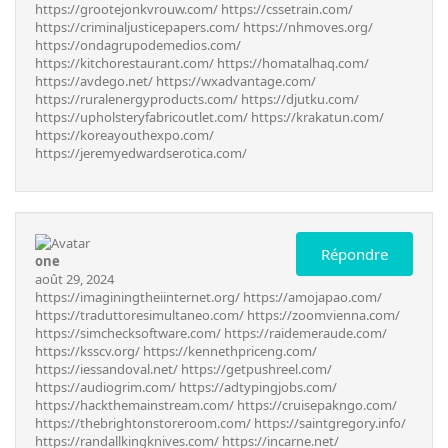
https://grootejonkvrouw.com/
https://cssetrain.com/
https://criminaljusticepapers.com/
https://nhmoves.org/
https://ondagrupodemedios.com/
https://kitchorestaurant.com/
https://homatalhaq.com/
https://avdego.net/
https://wxadvantage.com/
https://ruralenergyproducts.com/
https://djutku.com/
https://upholsteryfabricoutlet.com/
https://krakatun.com/
https://koreayouthexpo.com/
https://jeremyedwardserotica.com/
Répondre
one
août 29, 2024
https://imaginingtheiinternet.org/
https://amojapao.com/
https://traduttoresimultaneo.com/
https://zoomvienna.com/
https://simchecksoftware.com/
https://raidemeraude.com/
https://ksscv.org/
https://kennethpriceng.com/
https://iessandoval.net/
https://getpushreel.com/
https://audiogrim.com/
https://adtypingjobs.com/
https://hackthemainstream.com/
https://cruisepakngo.com/
https://thebrightonstoreroom.com/
https://saintgregory.info/
https://randallkingknives.com/
https://incarne.net/