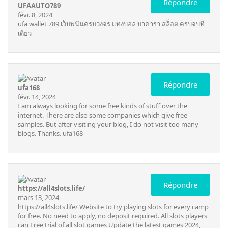
Répondre
UFAAUTO789
févr. 8, 2024
ufa wallet 789
เว็บพนันครบวงจร แทงบอล บาคาร่า สล็อต ครบจบที่
เดียว
Répondre
ufa168
févr. 14, 2024
I am always looking for some free kinds of stuff over the
internet. There are also some companies which give free
samples. But after visiting your blog, I do not visit too many
blogs. Thanks.
ufa168
Répondre
https://all4slots.life/
mars 13, 2024
https://all4slots.life/
Website to try playing slots for every camp
for free. No need to apply, no deposit required. All slots players
can Free trial of all slot games Update the latest games 2024,