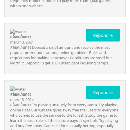
frequently broken. Choose to play more than 1,000 games
within one website.
Répondre
สล็อตเว็บตรง
mars 13, 2024
สล็อตเว็บตรง
Deposit a small amount and receive the most
popular promotions among online gamblers. Rules and
regulations for making a turnover. Conditions are small but
worth it. Deposit 10 get 100. Latest 2024 including camps.
Répondre
สล็อตเว็บตรง
mars 13, 2024
สล็อตเว็บตรง
Try playing uniquely from every camp. Try playing
online slots Our website gives away free trial users to everyone
who comes to use the service to the fullest. Study the game to
learn the basic rules of the feature payout symbols. Try playing
and buy free spins. Games before actually betting, especially