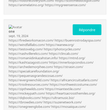
https://floborecoverysoft.com/
https://scottmedlockgolf.com/
https://animelatino.org/
https://mygreensense.com/
Répondre
one
sept. 19, 2024
https://firedworksmacon.com/
https://buenrostrodayspa.com/
https://windfalllabs.com/
https://wanew.org/
https://testovebg.com/
https://photocycles.com/
https://nashvillerelics.com/
https://clincab.com/
https://romaniidinkazahstan.info/
https://mtnd.org/
https://kashtazagosti.com/
https://innerloopcondos.com/
https://archedemorphee.com/
https://strasin.com/
https://specialcarefoundation.org/
https://pequenasgrandescosas.com/
https://evergreenchild.com/
https://africancircuitsafaris.com/
https://trioilresources.com/
https://northwestcostume.com/
https://zipthewilds.com/
https://miantextile.com/
https://mickeypath.com/
https://heartsacrossthemiles.org/
https://dqbooks.com/
https://ultramusic.biz/
https://tbrowdies.com/
https://suzenetwork.com/
https://onegreenglobe.com/
https://mosaiique.com/