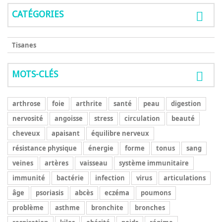
CATÉGORIES
Tisanes
MOTS-CLÉS
arthrose
foie
arthrite
santé
peau
digestion
nervosité
angoisse
stress
circulation
beauté
cheveux
apaisant
équilibre nerveux
résistance physique
énergie
forme
tonus
sang
veines
artères
vaisseau
système immunitaire
immunité
bactérie
infection
virus
articulations
âge
psoriasis
abcès
eczéma
poumons
problème
asthme
bronchite
bronches