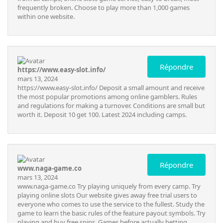
frequently broken. Choose to play more than 1,000 games
within one website.
Répondre
https://www.easy-slot.info/
mars 13, 2024
https://www.easy-slot.info/
Deposit a small amount and receive
the most popular promotions among online gamblers. Rules
and regulations for making a turnover. Conditions are small but
worth it. Deposit 10 get 100. Latest 2024 including camps.
Répondre
www.naga-game.co
mars 13, 2024
www.naga-game.co
Try playing uniquely from every camp. Try
playing online slots Our website gives away free trial users to
everyone who comes to use the service to the fullest. Study the
game to learn the basic rules of the feature payout symbols. Try
playing and buy free spins. Games before actually betting,