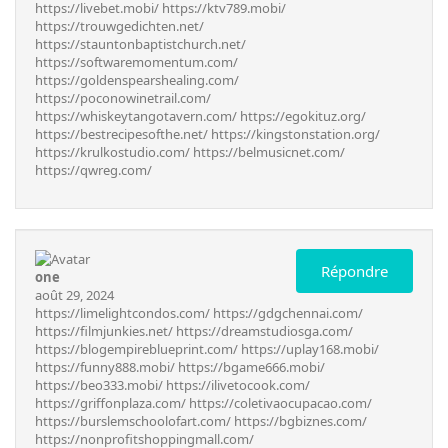
https://livebet.mobi/
https://ktv789.mobi/
https://trouwgedichten.net/
https://stauntonbaptistchurch.net/
https://softwaremomentum.com/
https://goldenspearshealing.com/
https://poconowinetrail.com/
https://whiskeytangotavern.com/
https://egokituz.org/
https://bestrecipesofthe.net/
https://kingstonstation.org/
https://krulkostudio.com/
https://belmusicnet.com/
https://qwreg.com/
Répondre
one
août 29, 2024
https://limelightcondos.com/
https://gdgchennai.com/
https://filmjunkies.net/
https://dreamstudiosga.com/
https://blogempireblueprint.com/
https://uplay168.mobi/
https://funny888.mobi/
https://bgame666.mobi/
https://beo333.mobi/
https://ilivetocook.com/
https://griffonplaza.com/
https://coletivaocupacao.com/
https://burslemschoolofart.com/
https://bgbiznes.com/
https://nonprofitshoppingmall.com/