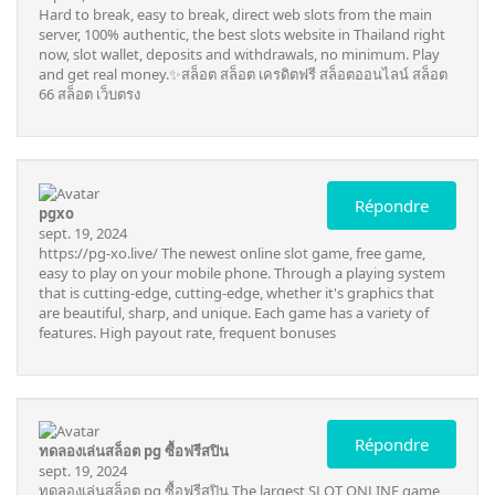
Hard to break, easy to break, direct web slots from the main
server, 100% authentic, the best slots website in Thailand right
now, slot wallet, deposits and withdrawals, no minimum. Play
and get real money.✨
สล็อต
สล็อต เครดิตฟรี
สล็อตออนไลน์
สล็อต
66
สล็อต เว็บตรง
Répondre
pgxo
sept. 19, 2024
https://pg-xo.live/
The newest online slot game, free game,
easy to play on your mobile phone. Through a playing system
that is cutting-edge, cutting-edge, whether it's graphics that
are beautiful, sharp, and unique. Each game has a variety of
features. High payout rate, frequent bonuses
Répondre
ทดลองเล่นสล็อต pg ซื้อฟรีสปิน
sept. 19, 2024
ทดลองเล่นสล็อต pg ซื้อฟรีสปิน
The largest SLOT ONLINE game