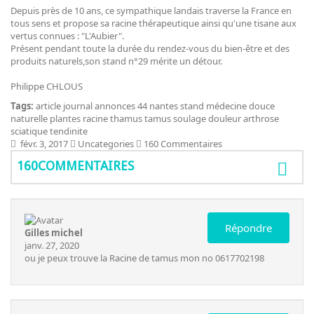
Depuis près de 10 ans, ce sympathique landais traverse la France en
tous sens et propose sa racine thérapeutique ainsi qu'une tisane aux
vertus connues : "L'Aubier".
Présent pendant toute la durée du rendez-vous du bien-être et des
produits naturels,son stand n°29 mérite un détour.
Philippe CHLOUS
Tags:
article
journal
annonces
44
nantes
stand
médecine
douce
naturelle
plantes
racine
thamus
tamus
soulage
douleur
arthrose
sciatique
tendinite
févr. 3, 2017
Uncategories
160 Commentaires
160COMMENTAIRES
Répondre
Gilles michel
janv. 27, 2020
ou je peux trouve la Racine de tamus mon no 0617702198