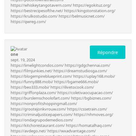
https://whiskeytangotavern.com/
https://egokituz.org/
https://bestrecipesofthe.net/
https://kingstonstation.org/
https://krulkostudio.com/
https://belmusicnet.com/
https://qwreg.com/
Répondre
one
sept. 19, 2024
https://limelightcondos.com/
https://gdgchennai.com/
https://filmjunkies.net/
https://dreamstudiosga.com/
https://blogempireblueprint.com/
https://uplay168.mobi/
https://funny888.mobi/
https://bgame666.mobi/
https://beo333.mobi/
https://ilivetocook.com/
https://griffonplaza.com/
https://coletivaocupacao.com/
https://burslemschoolofart.com/
https://bgbiznes.com/
https://nonprofitshoppingmall.com/
https://grootejonkvrouw.com/
https://cssetrain.com/
https://criminaljusticepapers.com/
https://nhmoves.org/
https://ondagrupodemedios.com/
https://kitchorestaurant.com/
https://homatalhaq.com/
https://avdego.net/
https://wxadvantage.com/