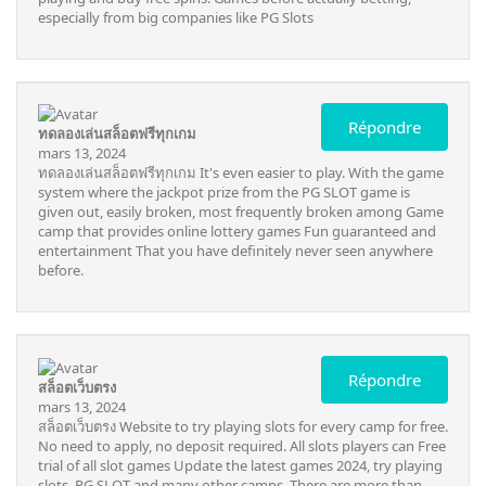
especially from big companies like PG Slots
Répondre
ทดลองเล่นสล็อตฟรีทุกเกม
mars 13, 2024
ทดลองเล่นสล็อตฟรีทุกเกม
It's even easier to play. With the game
system where the jackpot prize from the PG SLOT game is
given out, easily broken, most frequently broken among Game
camp that provides online lottery games Fun guaranteed and
entertainment That you have definitely never seen anywhere
before.
Répondre
สล็อตเว็บตรง
mars 13, 2024
สล็อตเว็บตรง
Website to try playing slots for every camp for free.
No need to apply, no deposit required. All slots players can Free
trial of all slot games Update the latest games 2024, try playing
slots, PG SLOT and many other camps. There are more than