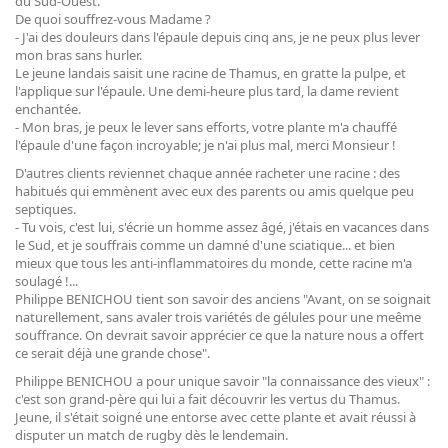
du Sud-Ouest.
De quoi souffrez-vous Madame ?
- J'ai des douleurs dans l'épaule depuis cinq ans, je ne peux plus lever
mon bras sans hurler.
Le jeune landais saisit une racine de Thamus, en gratte la pulpe, et
l'applique sur l'épaule. Une demi-heure plus tard, la dame revient
enchantée.
- Mon bras, je peux le lever sans efforts, votre plante m'a chauffé
l'épaule d'une façon incroyable; je n'ai plus mal, merci Monsieur !
D'autres clients reviennet chaque année racheter une racine : des
habitués qui emmènent avec eux des parents ou amis quelque peu
septiques.
- Tu vois, c'est lui, s'écrie un homme assez âgé, j'étais en vacances dans
le Sud, et je souffrais comme un damné d'une sciatique... et bien
mieux que tous les anti-inflammatoires du monde, cette racine m'a
soulagé !...
Philippe BENICHOU tient son savoir des anciens "Avant, on se soignait
naturellement, sans avaler trois variétés de gélules pour une meême
souffrance. On devrait savoir apprécier ce que la nature nous a offert
ce serait déjà une grande chose".
Philippe BENICHOU a pour unique savoir "la connaissance des vieux" :
c'est son grand-père qui lui a fait découvrir les vertus du Thamus.
Jeune, il s'était soigné une entorse avec cette plante et avait réussi à
disputer un match de rugby dès le lendemain.