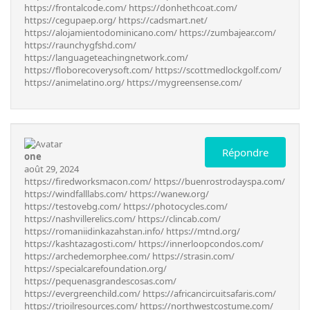
https://frontalcode.com/
https://donhethcoat.com/
https://cegupaep.org/
https://cadsmart.net/
https://alojamientodominicano.com/
https://zumbajear.com/
https://raunchygfshd.com/
https://languageteachingnetwork.com/
https://floborecoverysoft.com/
https://scottmedlockgolf.com/
https://animelatino.org/
https://mygreensense.com/
Répondre
one
août 29, 2024
https://firedworksmacon.com/
https://buenrostrodayspa.com/
https://windfalllabs.com/
https://wanew.org/
https://testovebg.com/
https://photocycles.com/
https://nashvillerelics.com/
https://clincab.com/
https://romaniidinkazahstan.info/
https://mtnd.org/
https://kashtazagosti.com/
https://innerloopcondos.com/
https://archedemorphee.com/
https://strasin.com/
https://specialcarefoundation.org/
https://pequenasgrandescosas.com/
https://evergreenchild.com/
https://africancircuitsafaris.com/
https://trioilresources.com/
https://northwestcostume.com/