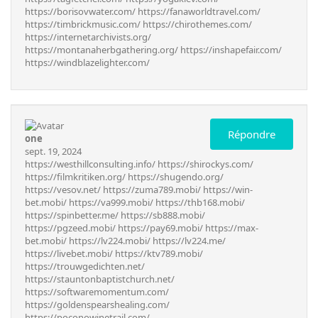
https://borisovwater.com/
https://fanaworldtravel.com/
https://timbrickmusic.com/
https://chirothemes.com/
https://internetarchivists.org/
https://montanaherbgathering.org/
https://inshapefair.com/
https://windblazelighter.com/
Répondre
one
sept. 19, 2024
https://westhillconsulting.info/
https://shirockys.com/
https://filmkritiken.org/
https://shugendo.org/
https://vesov.net/
https://zuma789.mobi/
https://win-
bet.mobi/
https://va999.mobi/
https://thb168.mobi/
https://spinbetter.me/
https://sb888.mobi/
https://pgzeed.mobi/
https://pay69.mobi/
https://max-
bet.mobi/
https://lv224.mobi/
https://lv224.me/
https://livebet.mobi/
https://ktv789.mobi/
https://trouwgedichten.net/
https://stauntonbaptistchurch.net/
https://softwaremomentum.com/
https://goldenspearshealing.com/
https://poconowinetrail.com/