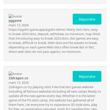
Répondre
pggame
mars 13, 2024
https://pgslot-game.app/pgslot-demo/
Many slots fans, easy
to break 2024 slots, deposit, withdraw, no minimum, may think
that introducing easy to break 2023 slots, slot games are easy
to break, difficult to break. Web slots are the easiest to break.
depending on each game Web slots often break But in fact,
direct web slots do not pass agents, no minimum.
Répondre
22dragon.co
mars 13, 2024
22dragon.co
try playing slots Free trial slot games website
Including all famous websites Including all new camps Ready to
update all the new games every day. Whether it is the latest
game of the PG slots camp, the website has gathered all of
them here. Let everyone try to experience 3D style slots, play
for free, no registration required, apply for membership, play