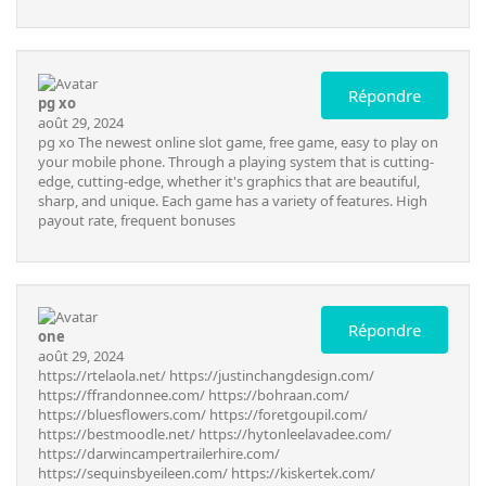
Répondre
pg xo
août 29, 2024
pg xo
The newest online slot game, free game, easy to play on
your mobile phone. Through a playing system that is cutting-
edge, cutting-edge, whether it's graphics that are beautiful,
sharp, and unique. Each game has a variety of features. High
payout rate, frequent bonuses
Répondre
one
août 29, 2024
https://rtelaola.net/
https://justinchangdesign.com/
https://ffrandonnee.com/
https://bohraan.com/
https://bluesflowers.com/
https://foretgoupil.com/
https://bestmoodle.net/
https://hytonleelavadee.com/
https://darwincampertrailerhire.com/
https://sequinsbyeileen.com/
https://kiskertek.com/