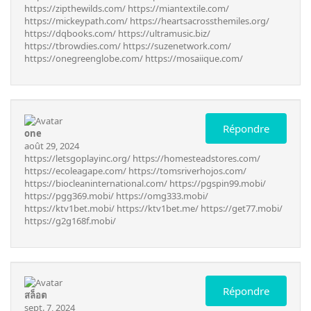
https://zipthewilds.com/
https://miantextile.com/
https://mickeypath.com/
https://heartsacrossthemiles.org/
https://dqbooks.com/
https://ultramusic.biz/
https://tbrowdies.com/
https://suzenetwork.com/
https://onegreenglobe.com/
https://mosaiique.com/
Répondre
one
août 29, 2024
https://letsgoplayinc.org/
https://homesteadstores.com/
https://ecoleagape.com/
https://tomsriverhojos.com/
https://biocleaninternational.com/
https://pgspin99.mobi/
https://pgg369.mobi/
https://omg333.mobi/
https://ktv1bet.mobi/
https://ktv1bet.me/
https://get77.mobi/
https://g2g168f.mobi/
Répondre
สล็อต
sept. 7, 2024