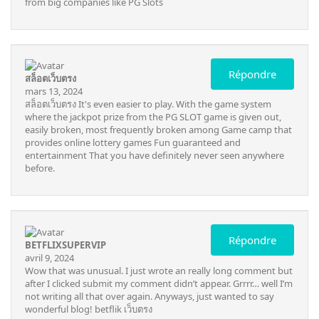
from big companies like PG Slots
Répondre
สล็อตเว็บตรง
mars 13, 2024
สล็อตเว็บตรง
It's even easier to play. With the game system
where the jackpot prize from the PG SLOT game is given out,
easily broken, most frequently broken among Game camp that
provides online lottery games Fun guaranteed and
entertainment That you have definitely never seen anywhere
before.
Répondre
BETFLIXSUPERVIP
avril 9, 2024
Wow that was unusual. I just wrote an really long comment but
after I clicked submit my comment didn’t appear. Grrrr… well I’m
not writing all that over again. Anyways, just wanted to say
wonderful blog!
betflik เว็บตรง