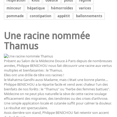
respiration
kilos
obésité
poids
régime
minceur
hépatique
hémorroïdes
varices
pommade
constipation
appétit
ballonnements
Une racine nommée
Thamus
Présent au Salon de la Médecine Douce à Paris depuis de nombreuses
années, Philippe BENICHOU nous fait découvrir une racine aux vertus
multiples et bienfaisantes : le Thamus.
Elles ont une drôle de tête vos racines !
le Mahatma Gandhi aussi Madame, mais c'était une bonne plante....
Philippe BENICHOU a la répartie facile et vend avec chaleur l'un des
bienfaits de nos forêts : le "Thamus" ou "herbe des femmes battues".
Médecine on ne peut plus naturelle la sève de cette racine soulage
efficacement des migraines, des tendinites ou des crises d'arthrose.
Une simple application locale et cutanée suffit pour calmer la douleur.
Le résultat est spectaculaire.
Assis derrière son stand, Philippe BENICHOU fait retentir son accent