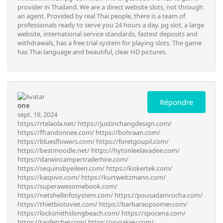
provider in Thailand. We are a direct website slots, not through
an agent. Provided by real Thai people, there is a team of
professionals ready to serve you 24 hours a day. pg slot, a large
website, international service standards, fastest deposits and
withdrawals, has a free trial system for playing slots. The game
has Thai language and beautiful, clear HD pictures.
Répondre
one
sept. 19, 2024
https://rtelaola.net/
https://justinchangdesign.com/
https://ffrandonnee.com/
https://bohraan.com/
https://bluesflowers.com/
https://foretgoupil.com/
https://bestmoodle.net/
https://hytonleelavadee.com/
https://darwincampertrailerhire.com/
https://sequinsbyeileen.com/
https://kiskertek.com/
https://kaspivo.com/
https://kurtweitzmann.com/
https://superawesomebook.com/
https://netshellinfosystem.com/
https://pousadamrocha.com/
https://thietbiotoviet.com/
https://barbaraopsomer.com/
https://locksmithslongbeach.com/
https://spocena.com/
https://tagfetcher.com/
https://yogakiev.com/