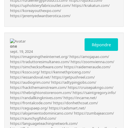
https://ruralenergyproducts.com/
https://djutku.com/
https://upholsteryfabricoutlet.com/
https://krakatun.com/
https://koreayouthexpo.com/
https://jeremyedwardserotica.com/
Répondre
one
sept. 19, 2024
https://imaginingtheiinternet.org/
https://amojapao.com/
https://traduttoresimultaneo.com/
https://zoomvienna.com/
https://simchecksoftware.com/
https://raidemeraude.com/
https://ksscv.org/
https://kennethpriceng.com/
https://iessandoval.net/
https://getpushreel.com/
https://audiogrim.com/
https://adtypingjobs.com/
https://hackthemainstream.com/
https://cruisepakngo.com/
https://thebrightonstoreroom.com/
https://saintgregory.info/
https://randallkingknives.com/
https://incarne.net/
https://frontalcode.com/
https://donhethcoat.com/
https://cegupaep.org/
https://cadsmart.net/
https://alojamientodominicano.com/
https://zumbajear.com/
https://raunchygfshd.com/
https://languageteachingnetwork.com/