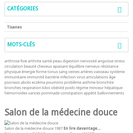
CATÉGORIES
Tisanes
MOTS-CLÉS
arthrose
foie
arthrite
santé
peau
digestion
nervosité
angoisse
stress
circulation
beauté
cheveux
apaisant
équilibre nerveux
résistance
physique
énergie
forme
tonus
sang
veines
artères
vaisseau
système
immunitaire
immunité
bactérie
infection
virus
articulations
âge
psoriasis
abcès
eczéma
poumons
problème
asthme
bronchite
bronches
respiration
kilos
obésité
poids
régime
minceur
hépatique
hémorroïdes
varices
pommade
constipation
appétit
ballonnements
Salon de la médecine douce
Salon de la médecine douce 1987
En lire davantage...