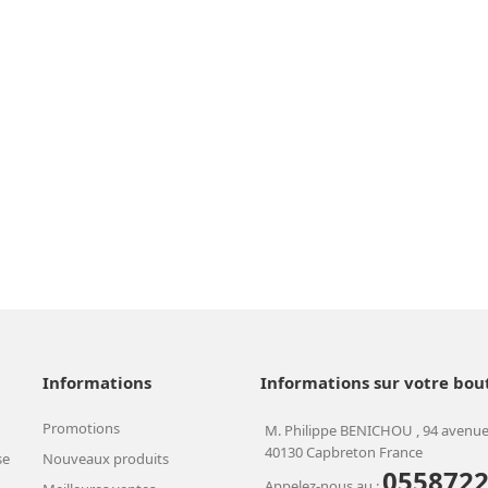
Informations
Informations sur votre bou
Promotions
M. Philippe BENICHOU , 94 avenue
40130 Capbreton France
se
Nouveaux produits
055872
Appelez-nous au :