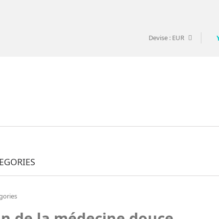
Devise :
EUR
EGORIES
on de la médecine douce