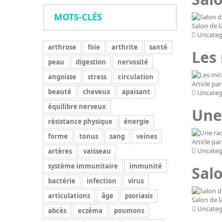
MOTS-CLÉS
Salon de 
Uncateg
arthrose
foie
arthrite
santé
Les
peau
digestion
nervosité
angoisse
stress
circulation
Article pa
beauté
cheveux
apaisant
Uncateg
équilibre nerveux
Une
résistance physique
énergie
forme
tonus
sang
veines
Article pa
Uncateg
artères
vaisseau
système immunitaire
immunité
Sal
bactérie
infection
virus
articulations
âge
psoriasis
Salon de 
Uncateg
abcès
eczéma
poumons